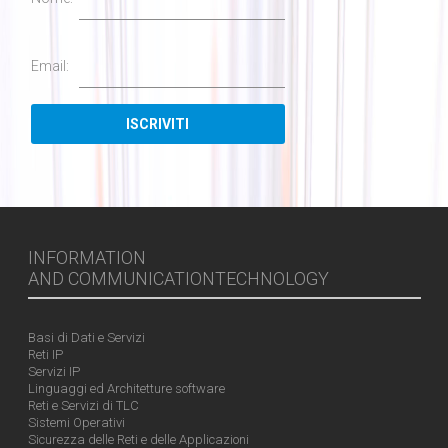
Email:
INFORMATION
AND COMMUNICATIONTECHNOLOGY
Basi di Dati e Servizi
Reti IP
Servizi IP
Linguaggi ed Architetture software
Reti e Servizi di TLC
Sistemi Operativi
Sicurezza delle Reti e delle Applicazioni