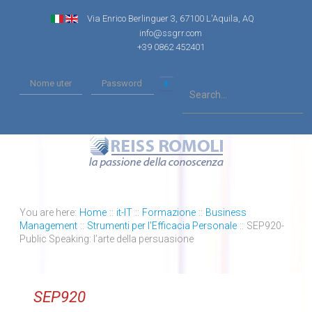
Via Enrico Berlinguer 3, 67100 L'Aquila, AQ
info@ssgrr.com
+39 0862 452401
You are here:
Home
::
it-IT
::
Formazione
::
Business
Management
::
Strumenti per l'Efficacia Personale
::
SEP920-
Public Speaking: l’arte della persuasione
SEP920