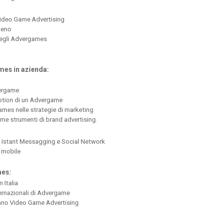
Video Game Advertising
meno
 degli Advergames
es in azienda:
vergame
ption di un Advergame
games nelle strategie di marketing
me strumenti di brand advertising.
Istant Messagging e Social Network
 mobile
mes:
 Italia
ternazionali di Advergame
izzano Video Game Advertising