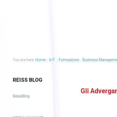
You are here:
Home
::
it-IT
::
Formazione
::
Business Manageme
REISS
BLOG
Gli Advergam
ReissBlog