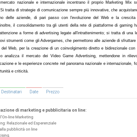
mercato nazionale e internazionale incentrano il proprio Marketing Mix s
g. Si tratta di strategie di comunicazione sempre più innovative, che acquista
erno delle aziende, di pari passo con l'evoluzione del Web e la crescita
inoltre, il consolidamento tra gli utenti della rete di piattaforme di gaming h
tenzione a forme di advertising legate all'intrattenimento; si tratta di una l
uovi strumenti come gli Advergames, che permettono alle aziende di sfruttare 
ivi del Web, per la creazione di un coinvolgimento diretto e bidirezionale con
ario analizza il mercato dei Video Game Advertising, mettendone in rilievo
plicazione e le esperienze concrete nel panorama nazionale e internazionale, f
unità e criticità.
Destinatari
Date
Prezzo
zione di marketing e pubblicitaria on line:
ll'On-line Marketing
ing: Relazionale ed Esperenziale
lla pubblicità on line
ising.