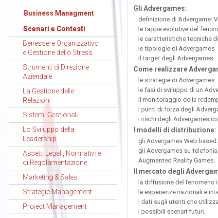
Gli Advergames:
Business Managment
definizione di Advergame: 
Scenari e Contesti
le tappe evolutive del feno
le caratteristiche tecniche
Benessere Organizzativo
le tipologie di Advergames
e Gestione dello Stress
il target degli Advergames.
Strumenti di Direzione
Come realizzare Advergam
Aziendale
le strategie di Advergames
le fasi di sviluppo di un Ad
La Gestione delle
il monitoraggio della redem
Relazioni
i punti di forza degli Adver
Sistemi Gestionali
i rischi degli Advergames co
Lo Sviluppo della
I modelli di distribuzione:
Leadership
gli Advergames Web based: 
gli Advergames su telefonia
Aspetti Legali, Normativi e
Augmented Reality Games.
di Regolamentazione
Il mercato degli Adverga
Marketing & Sales
la diffusione del fenomeno in
Strategic Management
le esperienze nazionali e in
i dati sugli utenti che util
Project Management
i possibili scenari futuri.