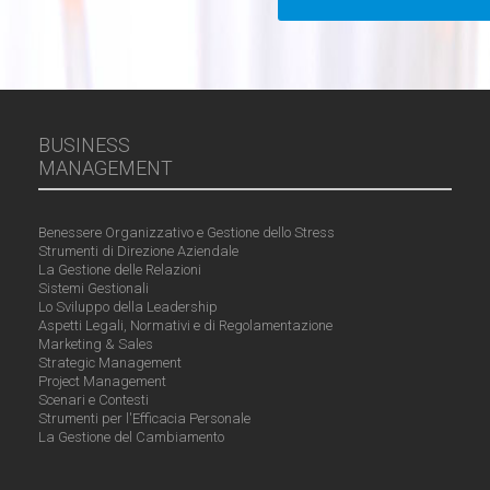
BUSINESS
MANAGEMENT
Benessere Organizzativo e Gestione dello Stress
Strumenti di Direzione Aziendale
La Gestione delle Relazioni
Sistemi Gestionali
Lo Sviluppo della Leadership
Aspetti Legali, Normativi e di Regolamentazione
Marketing & Sales
Strategic Management
Project Management
Scenari e Contesti
Strumenti per l'Efficacia Personale
La Gestione del Cambiamento