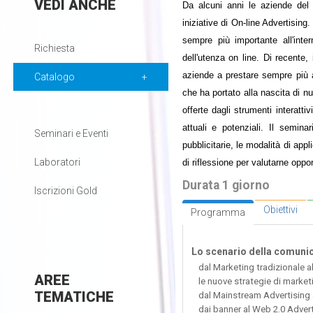
VEDI
ANCHE
Da alcuni anni le aziende del 
iniziative di On-line Advertisin
sempre più importante all'int
Richiesta
dell'utenza on line. Di recente, 
aziende a prestare sempre più at
Catalogo
che ha portato alla nascita di n
offerte dagli strumenti interatt
attuali e potenziali. Il semin
Seminari e Eventi
pubblicitarie, le modalità di ap
Laboratori
di riflessione per valutarne opport
Durata 1 giorno
Iscrizioni Gold
Obiettivi
Programma
Lo scenario della comunica
dal Marketing tradizionale a
AREE
le nuove strategie di market
TEMATICHE
dal Mainstream Advertising a
dai banner al Web 2.0 Advert