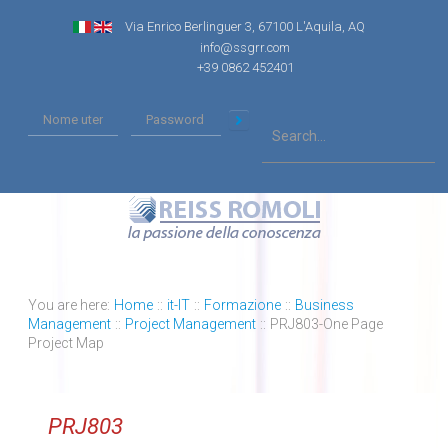
Via Enrico Berlinguer 3, 67100 L'Aquila, AQ
info@ssgrr.com
+39 0862 452401
You are here:
Home
::
it-IT
::
Formazione
::
Business
Management
::
Project Management
::
PRJ803-One Page
Project Map
PRJ803