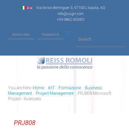
Via Enrico Berlinguer 3, 67100 L'Aquila, AQ
info@ssgrr.com
+39 0862 452401
You are here:
Home
::
it-IT
::
Formazione
::
Business
Management
::
Project Management
::
PRJ808-Microsoft
Project - Avanzato
PRJ808