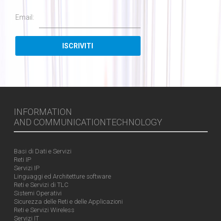
Email:
INFORMATION
AND COMMUNICATIONTECHNOLOGY
Basi di Dati e Servizi
Reti IP
Servizi IP
Linguaggi ed Architetture software
Reti e Servizi di TLC
Sistemi Operativi
Sicurezza delle Reti e delle Applicazioni
Reti e Servizi Wireless
Servizi IT