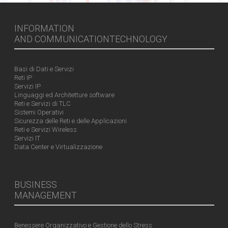
INFORMATION
AND COMMUNICATIONTECHNOLOGY
Basi di Dati e Servizi
Reti IP
Servizi IP
Linguaggi ed Architetture software
Reti e Servizi di TLC
Sistemi Operativi
Sicurezza delle Reti e delle Applicazioni
Reti e Servizi Wireless
Servizi IT
Data Center e Virtualizzazione
BUSINESS
MANAGEMENT
Benessere Organizzativo e Gestione dello Stress