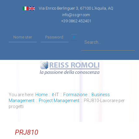
Via Enrico Berlinguer 3, 67100 L'Aquila, AQ
info@ssgrr.com
+39 0862 452401
You are here:
Home
::
it-IT
::
Formazione
::
Business
Management
::
Project Management
::
PRJ810-Lavorare per
progetti
PRJ810