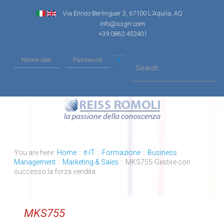
Via Enrico Berlinguer 3, 67100 L'Aquila, AQ
info@ssgrr.com
+39 0862 452401
You are here:
Home
::
it-IT
::
Formazione
::
Business
Management
::
Marketing & Sales
::
MKS755-Gestire con
successo la forza vendita
MKS755