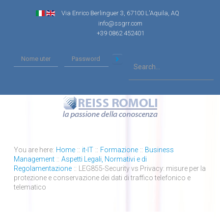
Via Enrico Berlinguer 3, 67100 L'Aquila, AQ
info@ssgrr.com
+39 0862 452401
You are here:
Home
::
it-IT
::
Formazione
::
Business
Management
::
Aspetti Legali, Normativi e di
Regolamentazione
::
LEG855-Security vs Privacy: misure per la
protezione e conservazione dei dati di traffico telefonico e
telematico