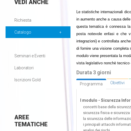
VEDI
ANCHE
Le statistiche internazionali dic
in aumento anche a causa delle n
Richiesta
questa tematica è connessa la pr
Catalogo
posta notevole enfasi e che v
integrazioni) e controllata anche
di fornire una visione completa s
modulo viene presentata la modali
Seminari e Eventi
vista legislativo nonchè tecnico 
Laboratori
Durata 3 giorni
Iscrizioni Gold
Obiettivi
Programma
I modulo - Sicurezza Info
concetti base della sicurezza
sicurezza fisica e sicurezza
AREE
la sicurezza delle informazio
TEMATICHE
i principali attacchi informat
analisi dei rischi