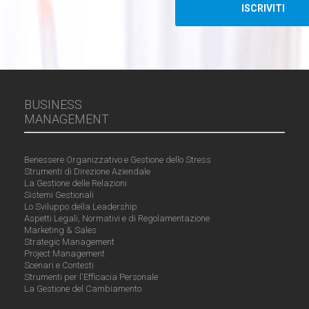
BUSINESS
MANAGEMENT
Benessere Organizzativo e Gestione dello Stress
Strumenti di Direzione Aziendale
La Gestione delle Relazioni
Sistemi Gestionali
Lo Sviluppo della Leadership
Aspetti Legali, Normativi e di Regolamentazione
Marketing & Sales
Strategic Management
Project Management
Scenari e Contesti
Strumenti per l'Efficacia Personale
La Gestione del Cambiamento