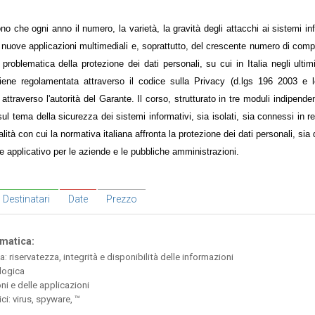
ono che ogni anno il numero, la varietà, la gravità degli attacchi ai sistemi i
uove applicazioni multimediali e, soprattutto, del crescente numero di compu
oblematica della protezione dei dati personali, su cui in Italia negli ultim
iene regolamentata attraverso il codice sulla Privacy (d.lgs 196 2003 e 
 attraverso l'autorità del Garante. Il corso, strutturato in tre moduli indipende
ul tema della sicurezza dei sistemi informativi, sia isolati, sia connessi in re
tà con cui la normativa italiana affronta la protezione dei dati personali, sia
e applicativo per le aziende e le pubbliche amministrazioni.
Destinatari
Date
Prezzo
rmatica:
: riservatezza, integrità e disponibilità delle informazioni
 logica
ni e delle applicazioni
ici: virus, spyware, ™