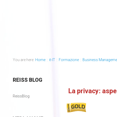
You are here:
Home
::
it-IT
::
Formazione
::
Business Manageme
REISS
BLOG
La privacy: aspet
ReissBlog