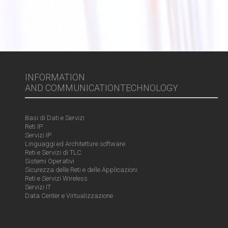
INFORMATION
AND COMMUNICATIONTECHNOLOGY
Basi di Dati e Servizi
Reti IP
Servizi IP
Linguaggi ed Architetture software
Reti e Servizi di TLC
Sistemi Operativi
Sicurezza delle Reti e delle Applicazioni
Reti e Servizi Wireless
Servizi IT
Data Center e Virtualizzazione