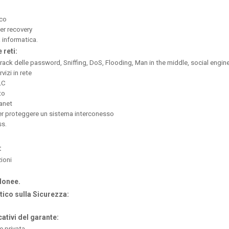
ico
er recovery
a informatica.
 reti:
 (crack delle password, Sniffing, DoS, Flooding, Man in the middle, social engin
vizi in rete
LC
to
ranet
per proteggere un sistema interconesso
ss.
:
ioni
donee.
co sulla Sicurezza:
cativi del garante:
e privata