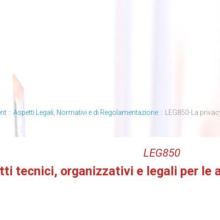
nt
::
Aspetti Legali, Normativi e di Regolamentazione
::
LEG850-La privacy: 
LEG850
ti tecnici, organizzativi e legali per le