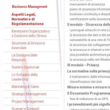
meccanismi di sicurezza
Business Managment
piano di sicurezza informat
business continuity e disast
Aspetti Legali,
certificazioni sulla sicurezz
Normativi e di
Regolamentazione
II modulo - Sicurezza delle
i principali attacchi in rete
Benessere Organizzativo
la sicurezza dei dati e dei ser
e Gestione dello Stress
vulnerabilità di una rete di T
Strumenti di Direzione
la sicurezza del collegamen
Aziendale
la sicurezza in internet e int
una possibile architettura 
La Gestione delle
la sicurezza nelle reti Wirele
Relazioni
III modulo - Privacy.
Sistemi Gestionali
La normativa sulla privacy
Lo Sviluppo della
il trattamento delle informaz
Leadership
classificazioni dei dati.
Marketing & Sales
Misure minime e misure i
Il Documento Programmati
Strategic Management
fasi di redazione di un DPS.
Project Management
I provvedimenti più signifi
Scenari e Contesti
videosorveglianza pubblica 