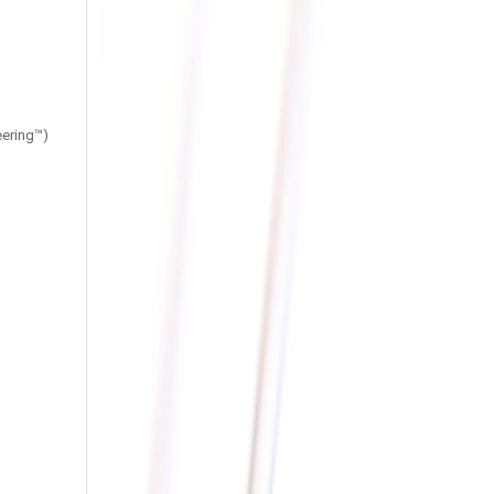
eering™)