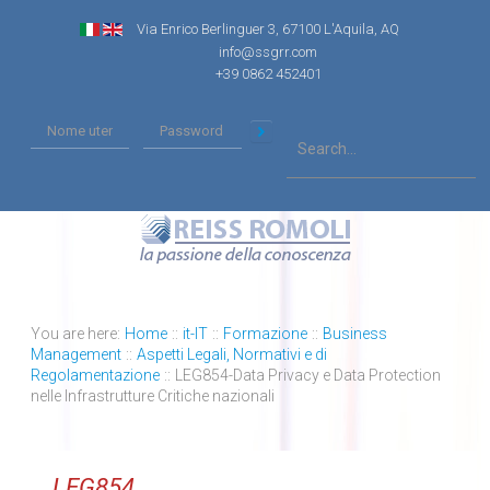
Via Enrico Berlinguer 3, 67100 L'Aquila, AQ
info@ssgrr.com
+39 0862 452401
You are here:
Home
::
it-IT
::
Formazione
::
Business
Management
::
Aspetti Legali, Normativi e di
Regolamentazione
::
LEG854-Data Privacy e Data Protection
nelle Infrastrutture Critiche nazionali
LEG854