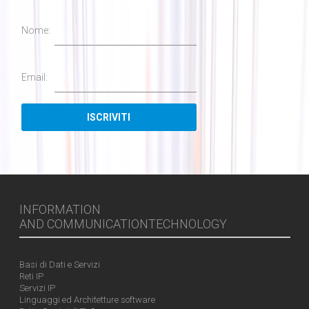
Nome:
Email:
INFORMATION
AND COMMUNICATIONTECHNOLOGY
Basi di Dati e Servizi
Reti IP
Servizi IP
Linguaggi ed Architetture software