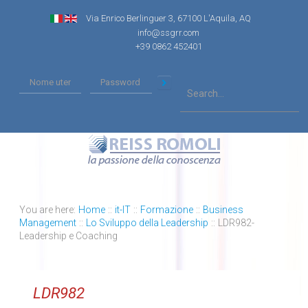
Via Enrico Berlinguer 3, 67100 L'Aquila, AQ
info@ssgrr.com
+39 0862 452401
You are here:
Home
::
it-IT
::
Formazione
::
Business
Management
::
Lo Sviluppo della Leadership
::
LDR982-
Leadership e Coaching
LDR982