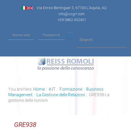
Via Enrico Berlinguer 3, 67100 L'Aquila, AQ
info@ssgrr.com
+39 0862 452401
You are here:
Home
::
it-IT
::
Formazione
::
Business
Management
::
La Gestione delle Relazioni
::
GRE938-La
gestione delle riunioni
GRE938