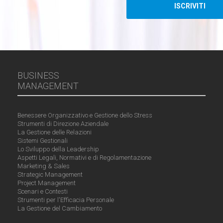
BUSINESS
MANAGEMENT
Benessere Organizzativo e Gestione dello Stress
Strumenti di Direzione Aziendale
La Gestione delle Relazioni
Sistemi Gestionali
Lo Sviluppo della Leadership
Aspetti Legali, Normativi e di Regolamentazione
Marketing & Sales
Strategic Management
Project Management
Scenari e Contesti
Strumenti per l'Efficacia Personale
La Gestione del Cambiamento