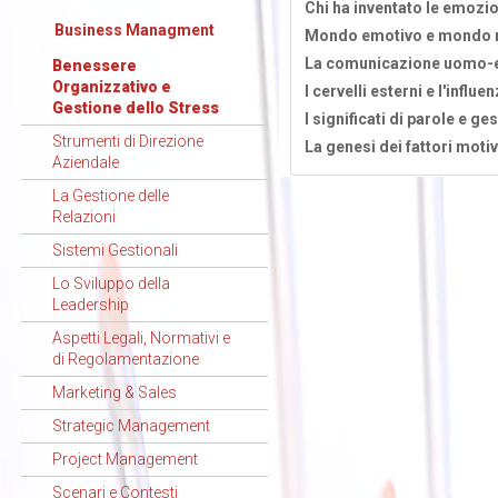
Chi ha inventato le emozi
Business Managment
Mondo emotivo e mondo ra
La comunicazione uomo-e
Benessere
Organizzativo e
I cervelli esterni e l'influ
Gestione dello Stress
I significati di parole e ge
Strumenti di Direzione
La genesi dei fattori moti
Aziendale
La Gestione delle
Relazioni
Sistemi Gestionali
Lo Sviluppo della
Leadership
Aspetti Legali, Normativi e
di Regolamentazione
Marketing & Sales
Strategic Management
Project Management
Scenari e Contesti