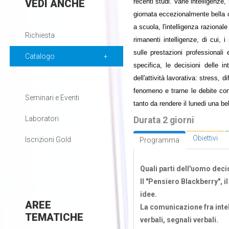
VEDI
ANCHE
recenti studi. Varie intelligenze
giornata eccezionalmente bella o
a scuola, l'intelligenza razional
Richiesta
rimanenti intelligenze, di cui, 
sulle prestazioni professional
Catalogo
specifica, le decisioni delle i
dell'attività lavorativa: stress,
fenomeno e trarne le debite conc
Seminari e Eventi
tanto da rendere il lunedi una bel
Laboratori
Durata 2 giorni
Obiettivi
Iscrizioni Gold
Programma
Quali parti dell'uomo dec
Il "Pensiero Blackberry", i
idee.
AREE
La comunicazione fra intel
TEMATICHE
verbali, segnali verbali.