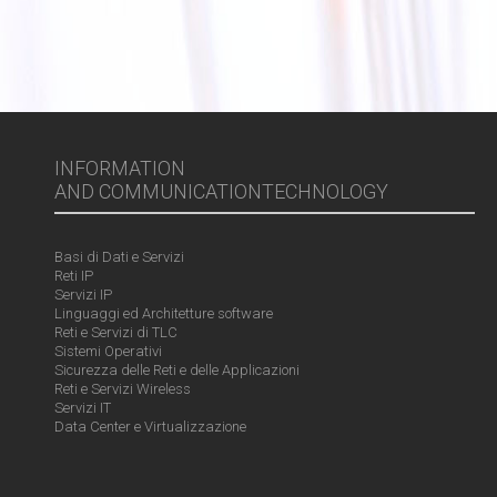
INFORMATION
AND COMMUNICATIONTECHNOLOGY
Basi di Dati e Servizi
Reti IP
Servizi IP
Linguaggi ed Architetture software
Reti e Servizi di TLC
Sistemi Operativi
Sicurezza delle Reti e delle Applicazioni
Reti e Servizi Wireless
Servizi IT
Data Center e Virtualizzazione