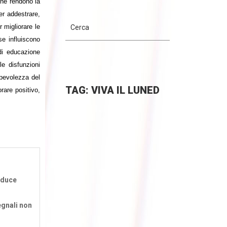
 che rendono la
er addestrare,
r migliorare le
se influiscono
di educazione
le disfunzioni
apevolezza del
TAG: VIVA IL LUNED
rare positivo,
roduce
egnali non