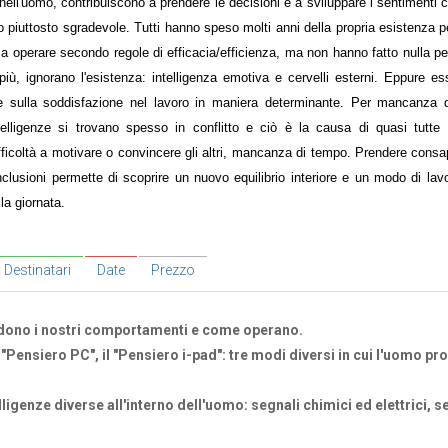
, nell'uomo, contribuiscono a prendere le decisioni e a sviluppare i sentimenti
 piuttosto sgradevole. Tutti hanno speso molti anni della propria esistenza p
e a operare secondo regole di efficacia/efficienza, ma non hanno fatto nulla pe
i più, ignorano l'esistenza: intelligenza emotiva e cervelli esterni. Eppure es
i e sulla soddisfazione nel lavoro in maniera determinante. Per mancanza 
ntelligenze si trovano spesso in conflitto e ciò è la causa di quasi tutte 
 difficoltà a motivare o convincere gli altri, mancanza di tempo. Prendere cons
lusioni permette di scoprire un nuovo equilibrio interiore e un modo di lavo
la giornata.
Destinatari
Date
Prezzo
idono i nostri comportamenti e come operano.
l "Pensiero PC", il "Pensiero i-pad": tre modi diversi in cui l'uomo p
ligenze diverse all'interno dell'uomo: segnali chimici ed elettrici, s