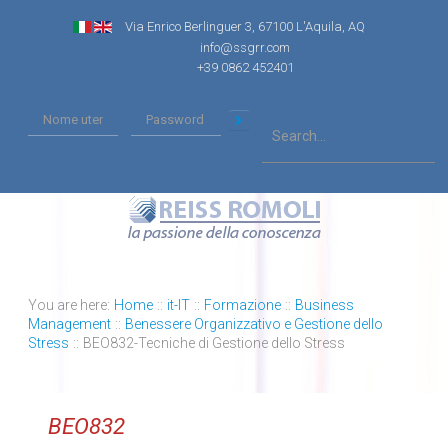
Via Enrico Berlinguer 3, 67100 L'Aquila, AQ
info@ssgrr.com
+39 0862 452401
You are here:
Home
::
it-IT
::
Formazione
::
Business
Management
::
Benessere Organizzativo e Gestione dello
Stress
::
BEO832-Tecniche di Gestione dello Stress
BEO832