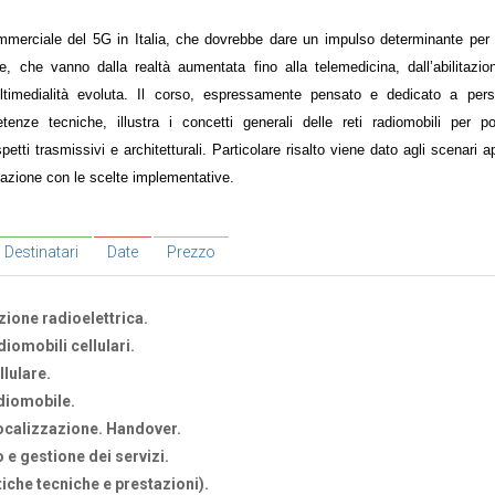
mmerciale del 5G in Italia, che dovrebbe dare un impulso determinante per 
ve, che vanno dalla realtà aumentata fino alla telemedicina, dall’abilitazio
multimedialità evoluta. Il corso, espressamente pensato e dedicato a pe
nze tecniche, illustra i concetti generali delle reti radiomobili per po
etti trasmissivi e architetturali. Particolare risalto viene dato agli scenari ap
elazione con le scelte implementative.
Destinatari
Date
Prezzo
ione radioelettrica.
iomobili cellulari.
llulare.
adiomobile.
Localizzazione. Handover.
 e gestione dei servizi.
iche tecniche e prestazioni).