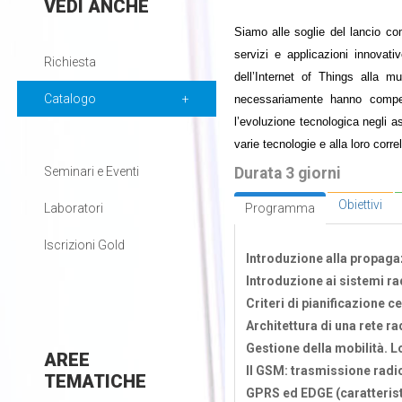
VEDI
ANCHE
Siamo alle soglie del lancio co
servizi e applicazioni innovati
Richiesta
dell’Internet of Things alla 
Catalogo
necessariamente hanno compete
l’evoluzione tecnologica negli asp
varie tecnologie e alla loro corr
Durata 3 giorni
Seminari e Eventi
Obiettivi
Programma
Laboratori
Iscrizioni Gold
Introduzione alla propagaz
Introduzione ai sistemi rad
Criteri di pianificazione ce
Architettura di una rete r
Gestione della mobilità. 
AREE
Il GSM: trasmissione radio
TEMATICHE
GPRS ed EDGE (caratterist