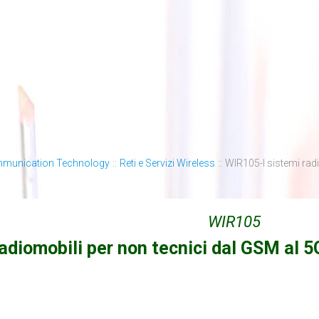
mmunication Technology
::
Reti e Servizi Wireless
::
WIR105-I sistemi rad
WIR105
radiomobili per non tecnici dal GSM al 5