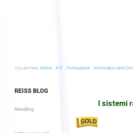
You are here:
Home
::
it-IT
::
Formazione
::
Information and Co
REISS
BLOG
I sistemi 
ReissBlog