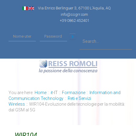
Via Enrico Berlinguer 3, 67100 L'Aquila, AQ
info@ssgrr.com
+39 0862 452401
You are here:
Home
::
it-IT
::
Formazione
::
Information and
Communication Technology
::
Reti e Servizi
Wireless
::
WIR104-Evoluzione delle tecnologie per la mobilità:
dal GSM al 5G
WIR104