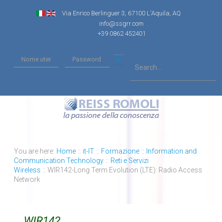
Via Enrico Berlinguer 3, 67100 L'Aquila, AQ
info@ssgrr.com
+39 0862 452401
You are here:
Home
::
it-IT
::
Formazione
::
Information and
Communication Technology
::
Reti e Servizi
Wireless
::
WIR142-Long Term Evolution (LTE): Radio Access
Network
WIR142