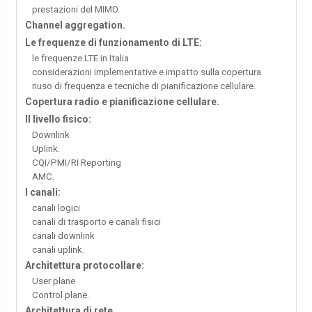
prestazioni del MIMO.
Channel aggregation.
Le frequenze di funzionamento di LTE:
le frequenze LTE in Italia
considerazioni implementative e impatto sulla copertura
riuso di frequenza e tecniche di pianificazione cellulare.
Copertura radio e pianificazione cellulare.
Il livello fisico:
Downlink
Uplink.
CQI/PMI/RI Reporting
AMC.
I canali:
canali logici
canali di trasporto e canali fisici
canali downlink
canali uplink.
Architettura protocollare:
User plane
Control plane.
Architettura di rete.