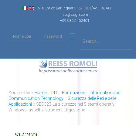
Via Enrico Berlinguer 3, 67100 L'Aquila, AQ
info@ssgrr.com
+39 0862 452401
You are here:
Home
::
it-IT
::
Formazione
::
Information and
Communication Technology
::
Sicurezza delle Reti e delle
Applicazioni
::
SEC323-La sicurezza nei Sistemi operativi
Windows: aspetti e strumenti di gestione
SEC323