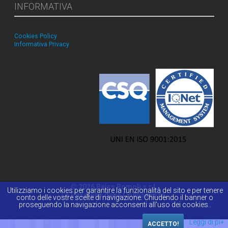
INFORMATIVA
Cookies Policy
Informativa Privacy
© 2026 Reiss Romoli s.r.l.
Utilizziamo i cookies per garantire la funzionalità del sito e per tenere
La Passione della Conoscenza.
conto delle vostre scelte di navigazione. Chiudendo il banner o
proseguendo la navigazione acconsenti all'uso dei cookies..
Leggi di pi+
ACCETTO!