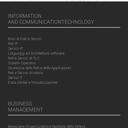
INFORMATION
AND COMMUNICATIONTECHNOLOGY
Basi di Dati e Servizi
Reti IP
Servizi IP
Linguaggi ed Architetture software
Reti e Servizi di TLC
Sistemi Operativi
Sicurezza delle Reti e delle Applicazioni
Reti e Servizi Wireless
Servizi IT
Data Center e Virtualizzazione
BUSINESS
MANAGEMENT
Benessere Organizzativo e Gestione dello Stress