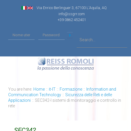
Via Enrico Berlinguer 3, 67100 L'Aquila, AQ
info@ssgrr.com
+39 0862 452401
You are here:
Home
::
it-IT
::
Formazione
::
Information and
Communication Technology
::
Sicurezza delle Reti e delle
Applicazioni
::
SEC342-I sistemi di monitoraggio e controllo in
rete
SEC342