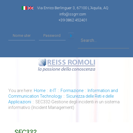
Via Enrico Berlinguer 3, 67100 L'Aquila, AQ
info@ssgrr.com
+39 0862 452401
You are here:
Home
::
it-IT
::
Formazione
::
Information and
Communication Technology
::
Sicurezza delle Reti e delle
Applicazioni
::
SEC332-Gestione degli incidenti in un sistema
informativo (Incident Management)
SEC332