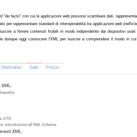
 "de facto" con cui le applicazioni web possono scambiare dati, rappresentare
per rappresentare standard di interoperabilità tra applicazioni web (nell'e-lea
uscire a fornire contenuti fruibili in modo indipendente dai dispositivi usati
le dunque oggi conoscere l'XML per riuscire a comprendere il modo in cui 
Destinatari
Date
Prezzo
o XML:
 benefici
ca: DTD
ca: introduzione all'XML Schema.
umenti XML: