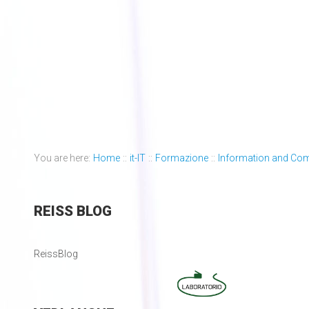
You are here:
Home
::
it-IT
::
Formazione
::
Information and Co
REISS
BLOG
ReissBlog