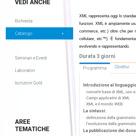
VEDI
ANCHE
XML rappresenta oggi lo standard
Richiesta
funzioni. XML è ampiamente usato 
commerce, etc.) oltre che per ri
Catalogo
cellulare, etc™). È fondamenta
evolvendo e rappresentando.
Durata 3 giorni
Seminari e Eventi
Obiettivi
Programma
Laboratori
Iscrizioni Gold
Introduzione al linguaggi
concetti base di XML, uso e
Campi applicativi di XML
XML e il mondo WEB.
La sintassi:
definizione della grammati
AREE
l'evoluzione della grammati
TEMATICHE
La pubblicazione dei doc