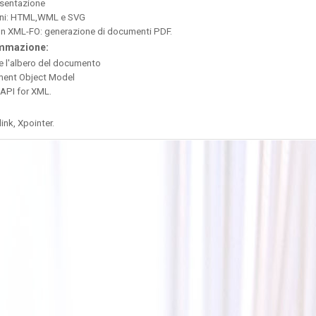
resentazione
ioni: HTML,WML e SVG
on XML-FO: generazione di documenti PDF.
ammazione:
re l'albero del documento
ument Object Model
 API for XML.
ink, Xpointer.