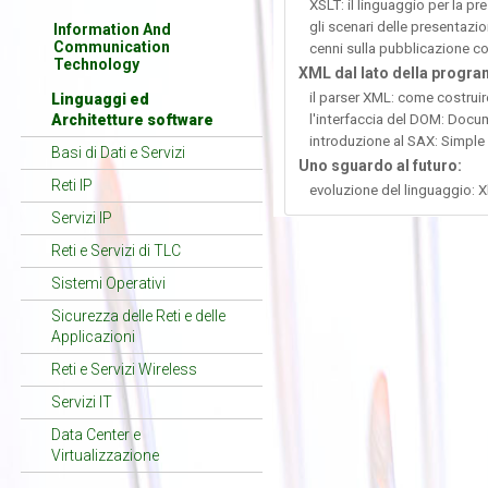
XSLT: il linguaggio per la p
gli scenari delle presentaz
Information And
Communication
cenni sulla pubblicazione c
Technology
XML dal lato della progr
il parser XML: come costrui
Linguaggi ed
Architetture software
l'interfaccia del DOM: Doc
introduzione al SAX: Simple
Basi di Dati e Servizi
Uno sguardo al futuro:
Reti IP
evoluzione del linguaggio: Xl
Servizi IP
Reti e Servizi di TLC
Sistemi Operativi
Sicurezza delle Reti e delle
Applicazioni
Reti e Servizi Wireless
Servizi IT
Data Center e
Virtualizzazione