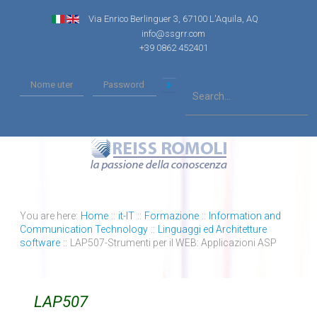
Via Enrico Berlinguer 3, 67100 L'Aquila, AQ
info@ssgrr.com
+39 0862 452401
You are here:
Home
::
it-IT
::
Formazione
::
Information and
Communication Technology
::
Linguaggi ed Architetture
software
::
LAP507-Strumenti per il WEB: Applicazioni ASP
LAP507