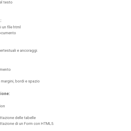
el testo
:
 un file html
documento
ertestuali e ancoraggi.
cumento
 margini, bordi e spazio
ione:
ion
tazione delle tabelle
attazione di un Form con HTML5.
: