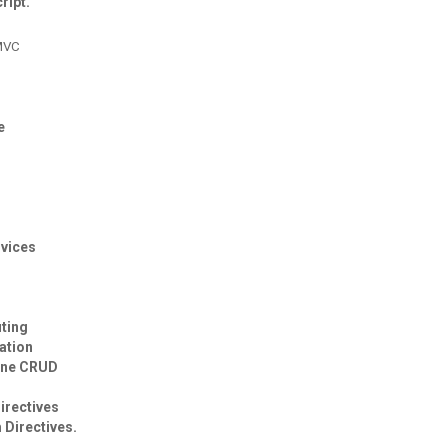
ript.
 MVC
e
rvices
uting
ation
ione CRUD
irectives
Directives.