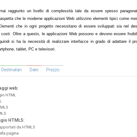
ai raggiunto un livello di complessità tale da essere spesso paragonat
 aspetta che le moderne applicazioni Web utilizzino elementi tipici come men
Elementi che in ogni progetto necessitano di essere sviluppati sia nel des
e costi. Oltre a questo, le applicazioni Web possono e devono essere fruibil
indi si ha la necessità di realizzare interfacce in grado di adattare il pr
rtphone, tablet, PC e televisori.
Destinatari
Date
Prezzo
aggi web:
ggio HTML
L
HTML5
ML5.
aggio HTML5:
supportati da HTML5
ella pagina