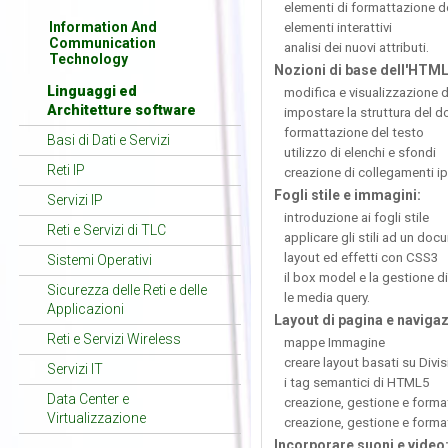
elementi di formattazione d
Information And
elementi interattivi
Communication
analisi dei nuovi attributi.
Technology
Nozioni di base dell'HTML
Linguaggi ed
modifica e visualizzazione di
Architetture software
impostare la struttura del 
formattazione del testo
Basi di Dati e Servizi
utilizzo di elenchi e sfondi
Reti IP
creazione di collegamenti ip
Fogli stile e immagini:
Servizi IP
introduzione ai fogli stile
Reti e Servizi di TLC
applicare gli stili ad un do
layout ed effetti con CSS3
Sistemi Operativi
il box model e la gestione di
Sicurezza delle Reti e delle
le media query.
Applicazioni
Layout di pagina e navigaz
Reti e Servizi Wireless
mappe Immagine
creare layout basati su Divis
Servizi IT
i tag semantici di HTML5
Data Center e
creazione, gestione e format
Virtualizzazione
creazione, gestione e form
Incorporare suoni e video