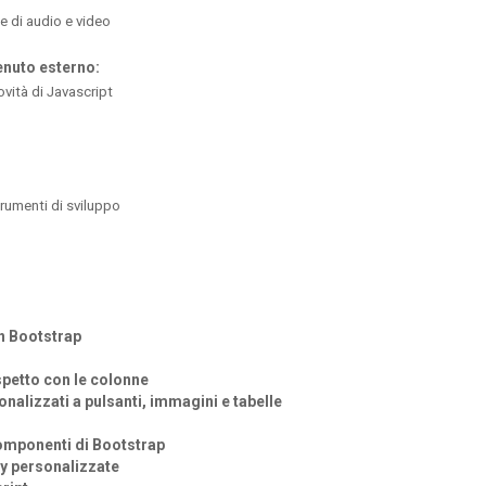
e di audio e video
enuto esterno:
ovità di Javascript
rumenti di sviluppo
n Bootstrap
spetto con le colonne
sonalizzati a pulsanti, immagini e tabelle
omponenti di Bootstrap
ry personalizzate