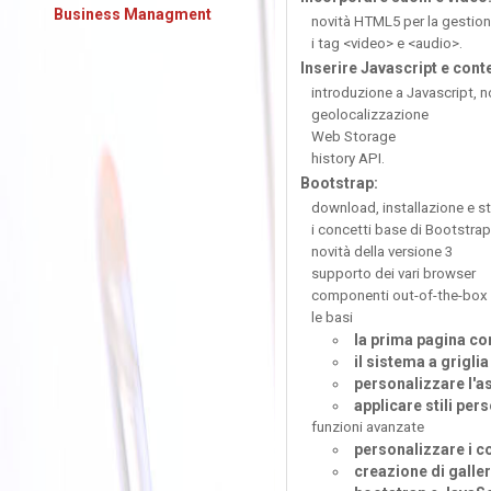
Business Managment
novità HTML5 per la gestion
i tag <video> e <audio>.
Inserire Javascript e cont
introduzione a Javascript, n
geolocalizzazione
Web Storage
history API.
Bootstrap:
download, installazione e st
i concetti base di Bootstrap
novità della versione 3
supporto dei vari browser
componenti out-of-the-box
le basi
la prima pagina co
il sistema a griglia
personalizzare l'a
applicare stili per
funzioni avanzate
personalizzare i c
creazione di galle