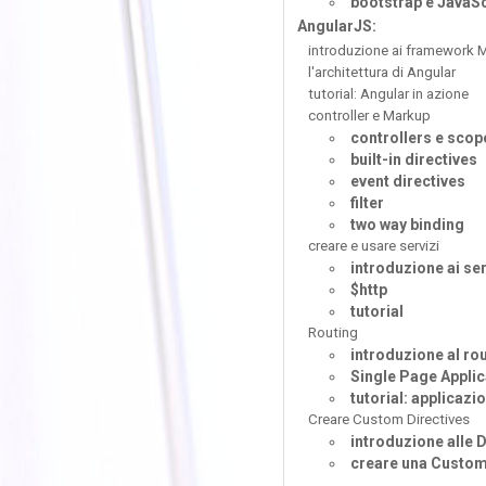
bootstrap e JavaSc
AngularJS:
introduzione ai framework
l'architettura di Angular
tutorial: Angular in azione
controller e Markup
controllers e scop
built-in directives
event directives
filter
two way binding
creare e usare servizi
introduzione ai se
$http
tutorial
Routing
introduzione al ro
Single Page Applic
tutorial: applicaz
Creare Custom Directives
introduzione alle D
creare una Custom 