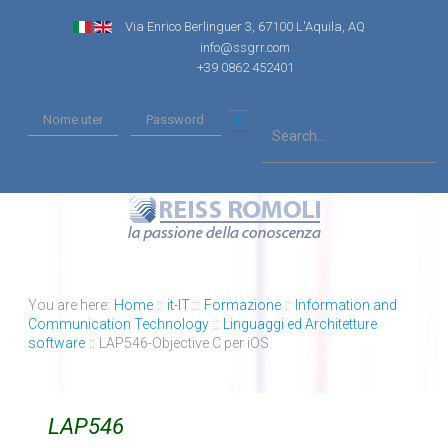
Via Enrico Berlinguer 3, 67100 L'Aquila, AQ
info@ssgrr.com
+39 0862 452401
You are here:
Home
::
it-IT
::
Formazione
::
Information and
Communication Technology
::
Linguaggi ed Architetture
software
::
LAP546-Objective C per iOS
LAP546