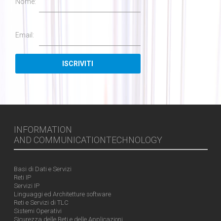
Nome:
Email:
INFORMATION
AND COMMUNICATIONTECHNOLOGY
Basi di Dati e Servizi
Reti IP
Servizi IP
Linguaggi ed Architetture software
Reti e Servizi di TLC
Sistemi Operativi
Sicurezza delle Reti e delle Applicazioni