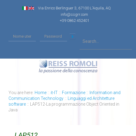
Via Enrico Berlinguer 3, 67100 L'Aquila, AQ
info@ssgrr.com
+39 0862 452401
You are here:
Home
::
it-IT
::
Formazione
::
Information and
Communication Technology
::
Linguaggi ed Architetture
software
::
LAP512-La programmazione Object Oriented in
Java
LAP512