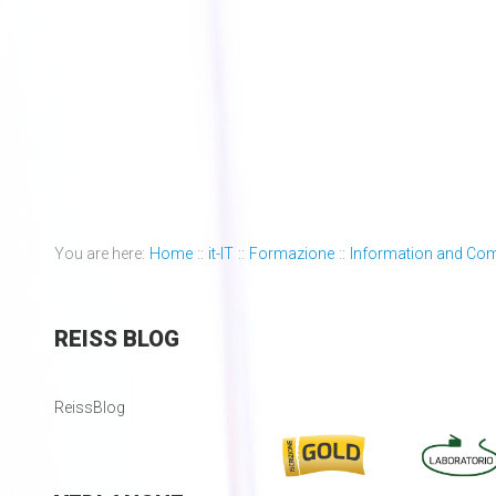
You are here:
Home
::
it-IT
::
Formazione
::
Information and Co
REISS
BLOG
ReissBlog