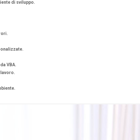
ente di sviluppo.
ori.
sonalizzate.
 da VBA.
 lavoro.
biente.