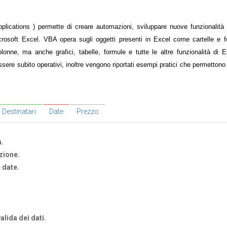
plications ) permette di creare automazioni, sviluppare nuove funzionalità
icrosoft Excel. VBA opera sugli oggetti presenti in Excel come cartelle e fo
lonne, ma anche grafici, tabelle, formule e tutte le altre funzionalità di E
essere subito operativi, inoltre vengono riportati esempi pratici che permetton
Destinatari
Date
Prezzo
a.
zione.
e date.
alida dei dati.