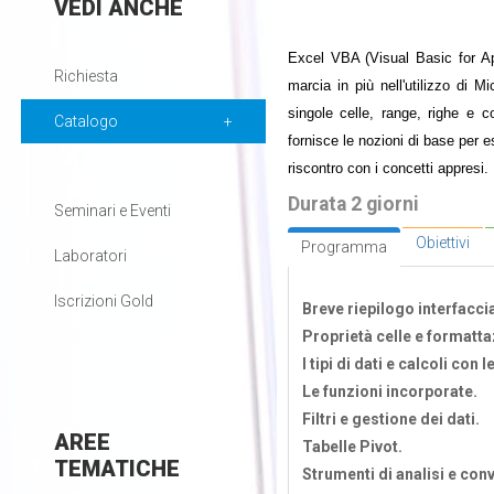
VEDI
ANCHE
Excel VBA (Visual Basic for Ap
Richiesta
marcia in più nell'utilizzo di M
singole celle, range, righe e co
Catalogo
fornisce le nozioni di base per 
riscontro con i concetti appresi.
Durata 2 giorni
Seminari e Eventi
Obiettivi
Programma
Laboratori
Iscrizioni Gold
Breve riepilogo interfacci
Proprietà celle e formatta
I tipi di dati e calcoli con l
Le funzioni incorporate.
Filtri e gestione dei dati.
AREE
Tabelle Pivot.
TEMATICHE
Strumenti di analisi e conv