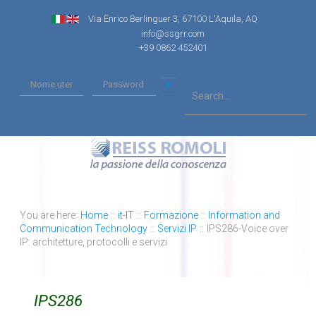
Via Enrico Berlinguer 3, 67100 L'Aquila, AQ
info@ssgrr.com
+39 0862 452401
You are here:
Home
::
it-IT
::
Formazione
::
Information and
Communication Technology
::
Servizi IP
::
IPS286-Voice over
IP: architetture, protocolli e servizi
IPS286