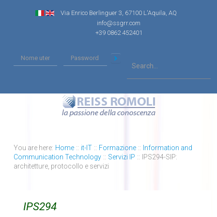
Via Enrico Berlinguer 3, 67100 L'Aquila, AQ
info@ssgrr.com
+39 0862 452401
You are here:
Home
::
it-IT
::
Formazione
::
Information and
Communication Technology
::
Servizi IP
::
IPS294-SIP:
architetture, protocollo e servizi
IPS294