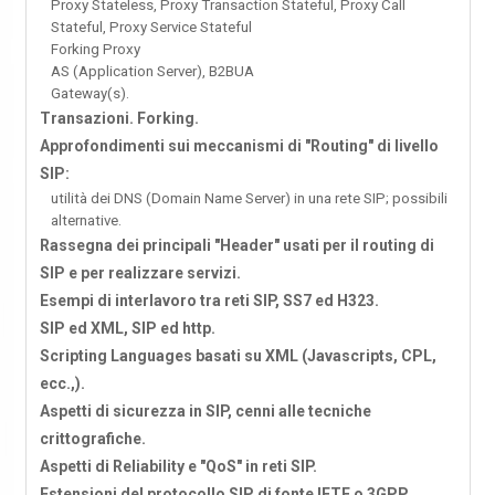
Proxy Stateless, Proxy Transaction Stateful, Proxy Call
Stateful, Proxy Service Stateful
Forking Proxy
AS (Application Server), B2BUA
Gateway(s).
Transazioni. Forking.
Approfondimenti sui meccanismi di "Routing" di livello
SIP:
utilità dei DNS (Domain Name Server) in una rete SIP; possibili
alternative.
Rassegna dei principali "Header" usati per il routing di
SIP e per realizzare servizi.
Esempi di interlavoro tra reti SIP, SS7 ed H323.
SIP ed XML, SIP ed http.
Scripting Languages basati su XML (Javascripts, CPL,
ecc.,).
Aspetti di sicurezza in SIP, cenni alle tecniche
crittografiche.
Aspetti di Reliability e "QoS" in reti SIP.
Estensioni del protocollo SIP di fonte IETF o 3GPP.