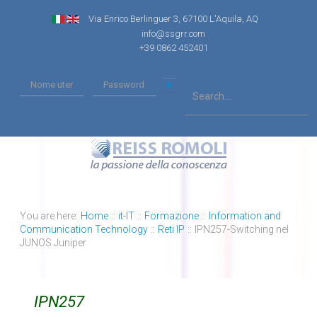
Via Enrico Berlinguer 3, 67100 L'Aquila, AQ
info@ssgrr.com
+39 0862 452401
You are here:
Home
::
it-IT
::
Formazione
::
Information and
Communication Technology
::
Reti IP
::
IPN257-Switching nel
JUNOS Juniper
IPN257