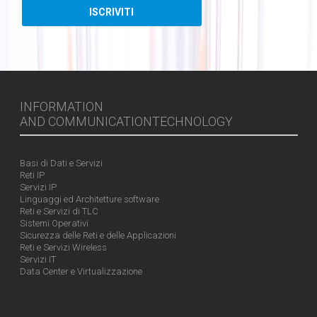
INFORMATION
AND COMMUNICATIONTECHNOLOGY
Basi di Dati e Servizi
Reti IP
Servizi IP
Linguaggi ed Architetture software
Reti e Servizi di TLC
Sistemi Operativi
Sicurezza delle Reti e delle Applicazioni
Reti e Servizi Wireless
Servizi IT
Data Center e Virtualizzazione