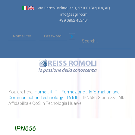
Via Enrico Berlinguer 3, 67100 L'Aquila, AQ
info@ssgrr.com
+39 0862 452401
You are here:
Home
::
it-IT
::
Formazione
::
Information and
Communication Technology
::
Reti IP
::
IPN656-Sicurezza, Alta
Affidabilità e QoS in Tecnologia Huawei
IPN656