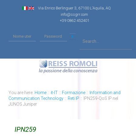
Via Enrico Berlinguer 3, 67100 L'Aquila, AQ
info@ssgrr.com
+39 0862 452401
You are here:
Home
::
it-IT
::
Formazione
::
Information and
Communication Technology
::
Reti IP
::
IPN259-QoS IP nel
JUNOS Juniper
IPN259