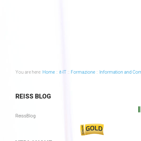
You are here:
Home
::
it-IT
::
Formazione
::
Information and Co
REISS
BLOG
ReissBlog