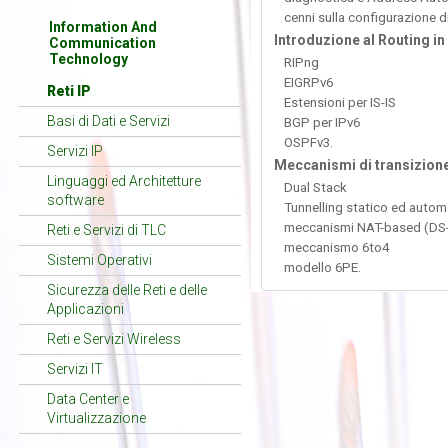
cenni sulla configurazione di
Information And
Introduzione al Routing in
Communication
Technology
RIPng
EIGRPv6
Reti IP
Estensioni per IS-IS
Basi di Dati e Servizi
BGP per IPv6
OSPFv3.
Servizi IP
Meccanismi di transizione
Linguaggi ed Architetture
Dual Stack
software
Tunnelling statico ed autom
meccanismi NAT-based (DS-l
Reti e Servizi di TLC
meccanismo 6to4
Sistemi Operativi
modello 6PE.
Sicurezza delle Reti e delle
Applicazioni
Reti e Servizi Wireless
Servizi IT
Data Center e
Virtualizzazione