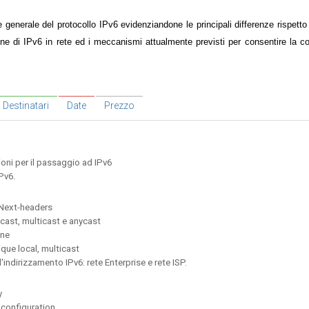
e generale del protocollo IPv6 evidenziandone le principali differenze rispett
zione di IPv6 in rete ed i meccanismi attualmente previsti per consentire la c
Destinatari
Date
Prezzo
ioni per il passaggio ad IPv6
IPv6.
:
 Next-headers
cast, multicast e anycast
one
nique local, multicast
'indirizzamento IPv6: rete Enterprise e rete ISP.
y
configuration