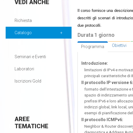
VEDI
ANCHE
Il corso fornisce una descrizion
descritti gli scenari di introdu
Richiesta
due protocolli.
Catalogo
Durata 1 giorno
Obiettivi
Programma
Seminari e Eventi
Introduzione:
Laboratori
limitazioni di IPv4 e motivaz
principali caratteristiche di 
Iscrizioni Gold
Il protocollo IP versione 6
formato dell'intestazione e
spazio di indirizzamento uni
prefissi IPv6 e loro allocazi
indirizzi global, link local, u
esempi di pianificazione dell
AREE
Il protocollo ICMPv6:
TEMATICHE
Neighbor & Router discover
diagnostica e Address Auto