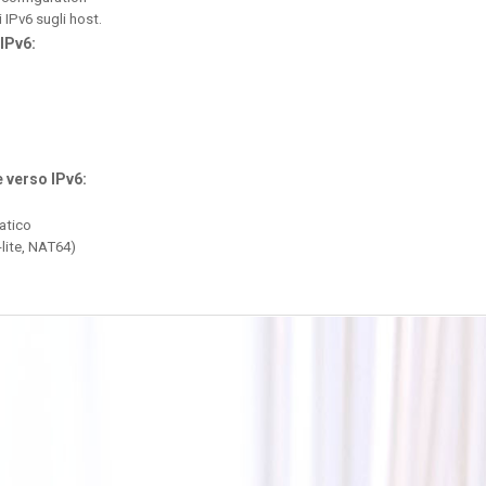
 IPv6 sugli host.
 IPv6:
 verso IPv6:
atico
ite, NAT64)