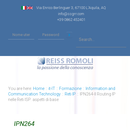
Via Enrico Berlinguer 3, 67100 L'Aquila, AQ
info@ssgrr.com
+39 0862 452401
You are here:
Home
::
it-IT
::
Formazione
::
Information and
Communication Technology
::
Reti IP
::
IPN264-Il Routing IP
nelle Reti ISP: aspetti di base
IPN264