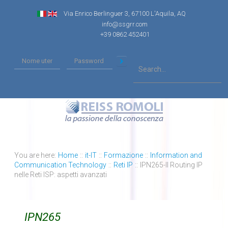
Via Enrico Berlinguer 3, 67100 L'Aquila, AQ
info@ssgrr.com
+39 0862 452401
You are here:
Home
::
it-IT
::
Formazione
::
Information and
Communication Technology
::
Reti IP
::
IPN265-Il Routing IP
nelle Reti ISP: aspetti avanzati
IPN265