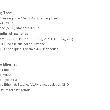
ng Tree:
g tree singolo e "Per VLAN Spanning Tree"
col (RSTP)
nce (MSTI) standard 802.1s.
elle reti switched:
2 (MAC Flooding, DHCP Spoofing, VLAN Hopping, etc.)
DHCP ed alla sua configurazione
 DHCP snooping, Dynamic ARP inspection
ro Ethernet:
ro Ethernet
t su WDM
 Layer 2 e 3
etro Ethernet: Stacked VLAN e incapsulation QinQ
reti metroethernet: