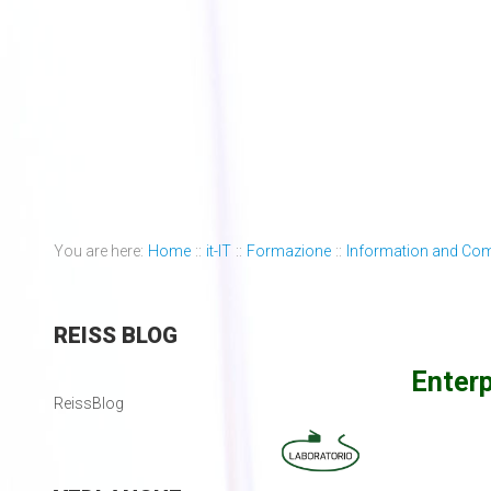
You are here:
Home
::
it-IT
::
Formazione
::
Information and Co
REISS
BLOG
Enterp
ReissBlog