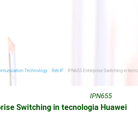
mmunication Technology
::
Reti IP
::
IPN655-Enterprise Switching in tecn
IPN655
rise Switching in tecnologia Huawei