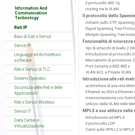
il protocollo 802.1q.
Information And
routing tra le VLAN.
Communication
Il protocollo dello Spanni
Technology
richiami sullo STP, spannin
Reti IP
Rapid Spanning Tree Proto
Mutiple Spanning Tree Insta
Basi di Dati e Servizi
Funzionalità di sicurezza n
Servizi IP
tipi di attacchi di livello 
Introduzione al protocollo 
Linguaggi ed Architetture
software
Meccanismi di protezione:
Port Security e IEEE 802.x
Reti e Servizi di TLC
VLAN ACL e Private VLAN.
Sistemi Operativi
Introduzione alle reti met
architettura di una rete Met
Sicurezza delle Reti e delle
Ethernet su SDH e Etherne
Applicazioni
interconnessione con Switch
Reti e Servizi Wireless
utilizzo delle VLAN nelle M
MPLS e suo utilizzo nelle 
Servizi IT
Introduzione ad MPLS
Data Center e
Il protocollo LDP
Virtualizzazione
Cenni sulle VPN L2 in MPLS.