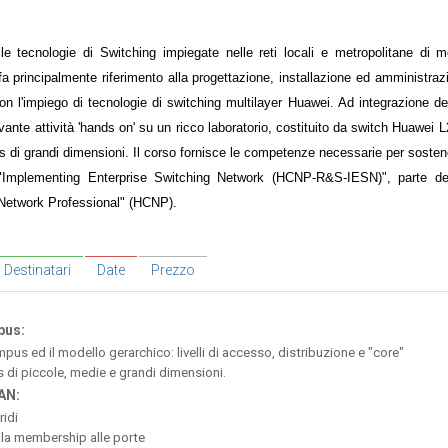
 le tecnologie di Switching impiegate nelle reti locali e metropolitane di 
fa principalmente riferimento alla progettazione, installazione ed amministrazi
 l'impiego di tecnologie di switching multilayer Huawei. Ad integrazione del
evante attività 'hands on' su un ricco laboratorio, costituito da switch Huawei L
 di grandi dimensioni. Il corso fornisce le competenze necessarie per sosten
"Implementing Enterprise Switching Network (HCNP-R&S-IESN)", parte de
d Network Professional" (HCNP).
Destinatari
Date
Prezzo
pus:
ampus ed il modello gerarchico: livelli di accesso, distribuzione e "core"
s di piccole, medie e grandi dimensioni.
LAN:
ridi
lla membership alle porte