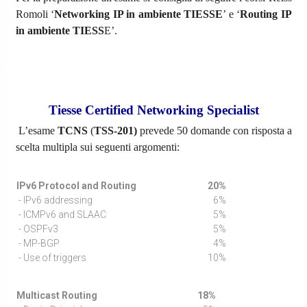
Romoli ‘
Networking IP in ambiente TIESSE
’ e ‘
Routing IP
in ambiente TIESS
E’.
Tiesse Certified Networking Specialist
L’esame
TCNS
(
TSS-201)
prevede 50 domande con risposta a
scelta multipla sui seguenti argomenti:
IPv6 Protocol and Routing
20%
- IPv6 addressing
6%
- ICMPv6 and SLAAC
5%
- OSPFv3
5%
- MP-BGP
4%
- Use of triggers
10%
Multicast Routing
18%