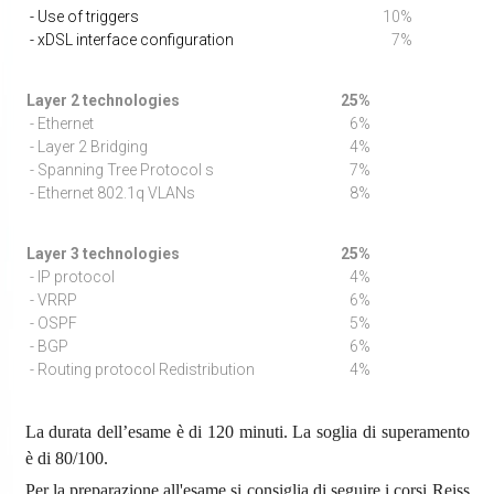
- Use of triggers
10%
- xDSL interface configuration
7%
Layer 2 technologies
25%
- Ethernet
6%
- Layer 2 Bridging
4%
- Spanning Tree Protocol s
7%
- Ethernet 802.1q VLANs
8%
Layer 3 technologies
25%
- IP protocol
4%
- VRRP
6%
- OSPF
5%
- BGP
6%
- Routing protocol Redistribution
4%
La durata dell’esame è di 120 minuti. La soglia di superamento
è di 80/100.
Per la preparazione all'esame si consiglia di seguire i corsi Reiss