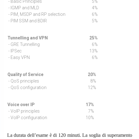
- Basic Principles
5%
- IGMP and MLD
4%
- PIM, MSDP and RP selection
6%
- PIM SSM and BDIR
5%
Tunnelling and VPN
25%
- GRE Tunnelling
6%
- IPSec
13%
- Easy VPN
6%
Quality of Service
20%
- QoS principles
8%
- QoS configuration
12%
Voice over IP
17%
- VoIP principles
7%
- VoIP configuration
10%
La durata dell’esame è di 120 minuti. La soglia di superamento