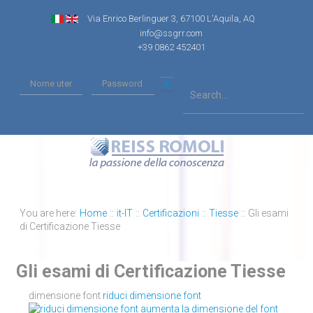
Via Enrico Berlinguer 3, 67100 L'Aquila, AQ
info@ssgrr.com
+39 0862 452401
You are here:
Home
::
it-IT
::
Certificazioni
::
Tiesse
::
Gli esami
di Certificazione Tiesse
Gli esami di Certificazione Tiesse
dimensione font
riduci dimensione font
aumenta la dimensione del font