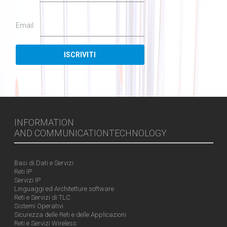
Email:
INFORMATION
AND COMMUNICATIONTECHNOLOGY
Basi di Dati e Servizi
Reti IP
Servizi IP
Linguaggi ed Architetture software
Reti e Servizi di TLC
Sistemi Operativi
Sicurezza delle Reti e delle Applicazioni
Reti e Servizi Wireless