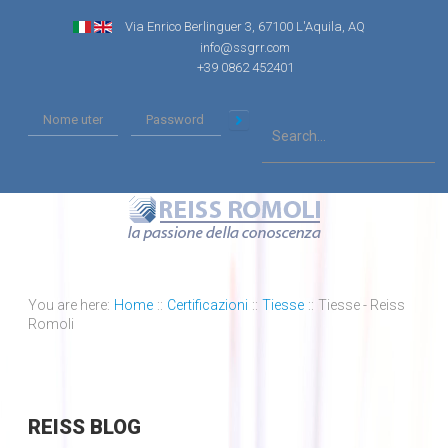
Via Enrico Berlinguer 3, 67100 L'Aquila, AQ
info@ssgrr.com
+39 0862 452401
You are here:
Home
::
Certificazioni
::
Tiesse
::
Tiesse - Reiss
Romoli
REISS
BLOG