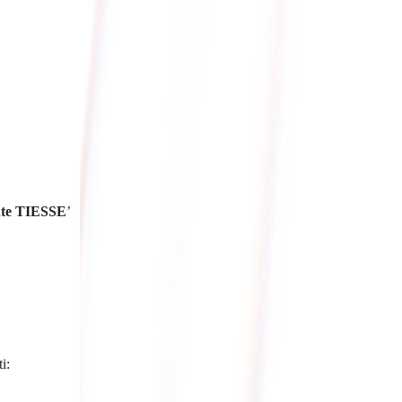
nte TIESSE
’
i: