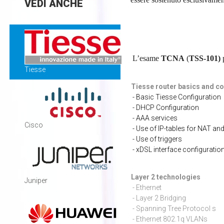
VEDI
ANCHE
L’esame
TCNA
(
TSS-101)
p
Tiesse
Tiesse router basics and 
- Basic Tiesse Configuration
- DHCP Configuration
- AAA services
Cisco
- Use of IP-tables for NAT and
- Use of triggers
- xDSL interface configuratio
Layer 2 techn
Juniper
- Ethernet
- Layer 2 Bridging
- Spanning Tree Protocol s
- Ethernet 802.1q VLANs