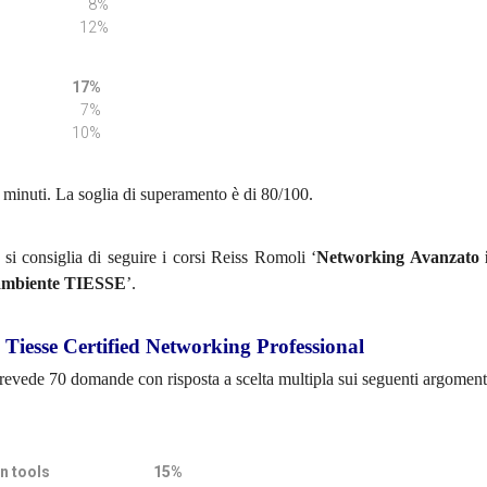
8%
12%
r IP
17%
7%
10%
 minuti. La soglia di superamento è di 80/100.
 si consiglia di seguire i corsi Reiss Romoli ‘
Networking Avanzato 
 ambiente TIESSE
’.
Tiesse Certified Networking Professional
evede 70 domande con risposta a scelta multipla sui seguenti argoment
iguration tools
15%