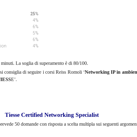
ologies
25%
4%
6%
5%
6%
tion
4%
 minuti. La soglia di superamento è di 80/100.
si consiglia di seguire i corsi Reiss Romoli ‘
Networking IP in ambie
TIESS
E’.
Tiesse Certified Networking Specialist
revede 50 domande con risposta a scelta multipla sui seguenti argoment