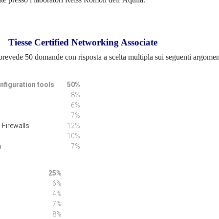
Tiesse Certified Networking Associate
revede 50 domande con risposta a scelta multipla sui seguenti argomen
configuration tools
50%
8%
6%
7%
 Firewalls
12%
10%
n
7%
ologies
25%
6%
4%
7%
8%