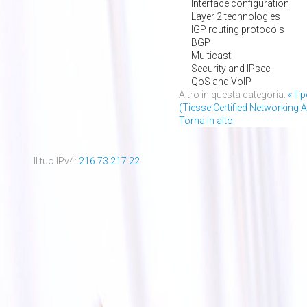
Interface configuration
Layer 2 technologies
IGP routing protocols
BGP
Multicast
Security and IPsec
QoS and VoIP
Altro in questa categoria:
« Il
(Tiesse Certified Networking A
Torna in alto
Il tuo IPv4:
216.73.217.22