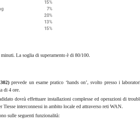
15%
ing
7%
20%
13%
15%
 minuti. La soglia di superamento è di 80/100.
302)
prevede un esame pratico ‘hands on’, svolto presso i laboratori
a di 4 ore.
andidato dovrà effettuare installazioni complesse ed operazioni di troub
ter Tiesse interconnessi in ambito locale ed attraverso reti WAN.
ono sulle seguenti funzionalità: