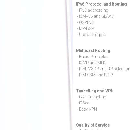
IPv6 Protocol an
- IPv6 addressing
- ICMPv6 and SLAAC
- OSPFv3
- MP-BGP
- Use of triggers
Multicast Ro
- Basic Principles
- IGMP and MLD
- PIM, MSDP and RP selectio
- PIM SSM and BDIR
Tunnelling a
- GRE Tunnelling
- IPSec
- Easy VPN
Quality of Se