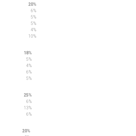
d Routing
20%
6%
5%
5%
4%
10%
uting
18%
5%
4%
n
6%
5%
nd VPN
25%
6%
13%
6%
rvice
20%