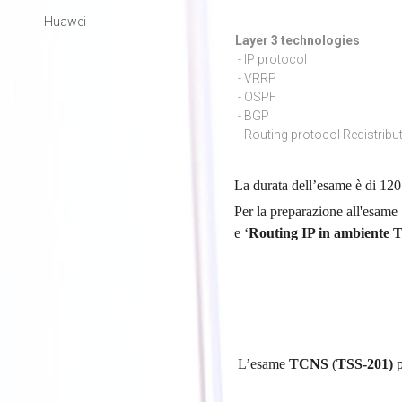
Huawei
Layer 3 techn
- IP protocol
- VRRP
- OSPF
- BGP
- Routing protocol Redistribu
La durata dell’esame è di 120
Per la preparazione all'esame 
e ‘
Routing IP in ambiente 
L’esame
TCNS
(
TSS-201)
p