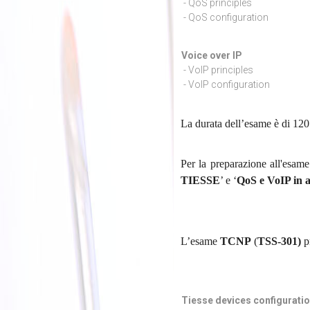
- QoS principles
- QoS configuration
Voice ove
- VoIP principles
- VoIP configuration
La durata dell’esame è di 120
Per la preparazione all'esame
TIESSE
’ e ‘
QoS e VoIP in
L’esame
TCNP
(
TSS-301)
pr
Tiesse devices conf