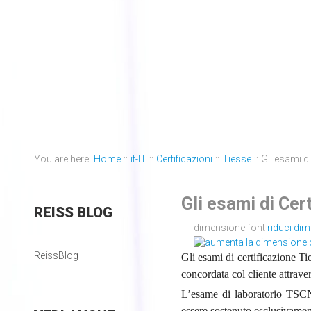
You are here:
Home
::
it-IT
::
Certificazioni
::
Tiesse
::
Gli esami di
Gli esami di Cer
REISS
BLOG
dimensione font
riduci di
ReissBlog
Gli esami di certificazione T
concordata col cliente attrav
L’esame di laboratorio TSC
essere sostenuto esclusivamen