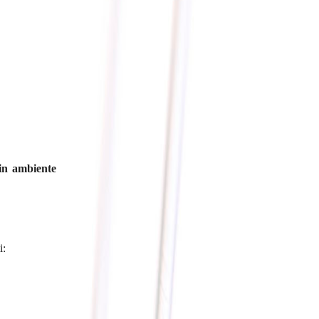
in ambiente
i: