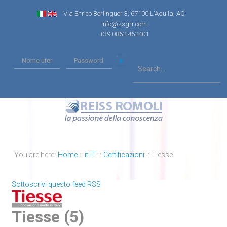
Via Enrico Berlinguer 3, 67100 L'Aquila, AQ
info@ssgrr.com
+39 0862 452401
You are here:
Home
::
it-IT
::
Certificazioni
::
Tiesse
Sottoscrivi questo feed RSS
Tiesse (5)