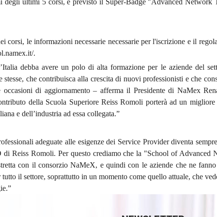
ami degli ultimi 5 corsi, è previsto il Super-Badge "Advanced Network
dei corsi, le informazioni necessarie necessarie per l'iscrizione e il reg
ol.namex.it/.
talia debba avere un polo di alta formazione per le aziende del sett
e stesse, che contribuisca alla crescita di nuovi professionisti e che con
ere occasioni di aggiornamento – afferma il Presidente di NaMex Rena
contributo della Scuola Superiore Reiss Romoli porterà ad un migliore
aliana e dell’industria ad essa collegata.”
professionali adeguate alle esigenze dei Service Provider diventa sempr
O di Reiss Romoli. Per questo crediamo che la "School of Advanced 
 stretta con il consorzio NaMeX, e quindi con le aziende che ne fanno
tutto il settore, soprattutto in un momento come quello attuale, che vede
ie.”