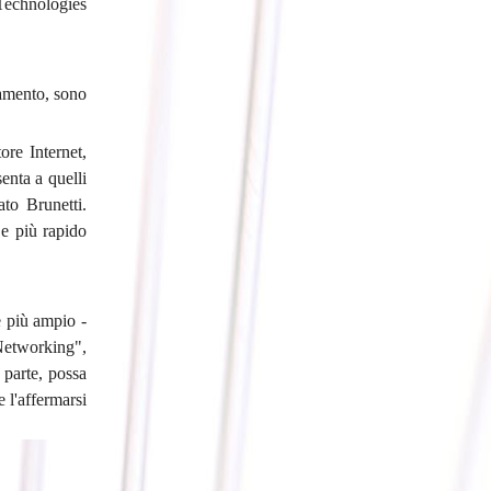
 Technologies
olamento, sono
ore Internet,
senta a quelli
to Brunetti.
 e più rapido
e più ampio -
Networking",
 parte, possa
 l'affermarsi