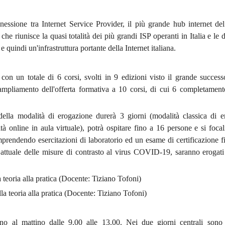
ssione tra Internet Service Provider, il più grande hub internet de
 che riunisce la quasi totalità dei più grandi ISP operanti in Italia e le
 quindi un'infrastruttura portante della Internet italiana.
9 con un totale di 6 corsi, svolti in 9 edizioni visto il grande succe
mpliamento dell'offerta formativa a 10 corsi, di cui 6 completament
ella modalità di erogazione durerà 3 giorni (modalità classica di e
tà online in aula virtuale), potrà ospitare fino a 16 persone e si focal
omprendendo esercitazioni di laboratorio ed un esame di certificazione fi
e attuale delle misure di contrasto al virus COVID-19, saranno erogati
teoria alla pratica (Docente: Tiziano Tofoni)
 teoria alla pratica (Docente: Tiziano Tofoni)
nno al mattino dalle 9.00 alle 13.00. Nei due giorni centrali sono 