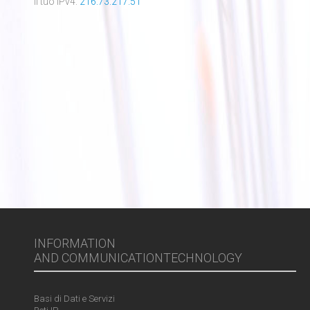
Il tuo IPv4:
216.73.217.51
INFORMATION
AND COMMUNICATIONTECHNOLOGY
Basi di Dati e Servizi