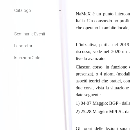
Catalogo
NaMeX è un punto interconne
Italia. Un consorzio no profit
che operano in ambito locale, e
Seminari e Eventi
L’iniziativa, partita nel 201
Laboratori
riscosso, vede nel 2020 un a
Iscrizioni Gold
livello avanzato.
Ciascun corso, in funzione d
presenza), o 4 giorni (modali
aspetti teorici che pratici, c
due corsi, vista la situazion
date seguenti:
1) 04-07 Maggio: BGP - dalla 
2) 25-28 Maggio: MPLS - dalla
Gli orari delle lezioni sara