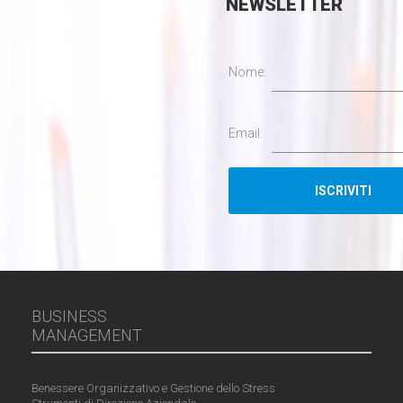
NEWSLETTER
Nome:
Email:
BUSINESS
MANAGEMENT
Benessere Organizzativo e Gestione dello Stress