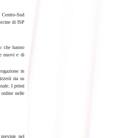
l Centro-Sud
 decine di ISP
sso che hanno
e nuovi e di
rogazione in
izzerà sia su
nale. I primi
 online nelle
previste nel