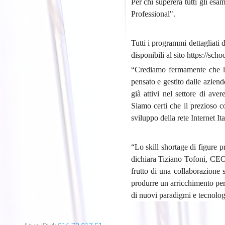
Per chi supererà tutti gli es
Professional".
Tutti i programmi dettagliati 
disponibili al sito https://scho
“Crediamo fermamente che l’I
pensato e gestito dalle aziend
già attivi nel settore di av
Siamo certi che il prezioso 
sviluppo della rete Internet It
“Lo skill shortage di figure 
dichiara Tiziano Tofoni, CE
frutto di una collaborazione
produrre un arricchimento per 
di nuovi paradigmi e tecnolog