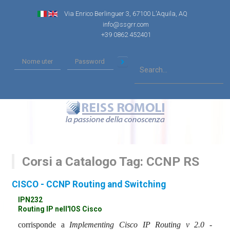
Via Enrico Berlinguer 3, 67100 L'Aquila, AQ
info@ssgrr.com
+39 0862 452401
Corsi a Catalogo Tag: CCNP RS
CISCO - CCNP Routing and Switching
IPN232
Routing IP nell'IOS Cisco
corrisponde a
Implementing Cisco IP Routing v 2.0 -