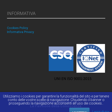
INFORMATIVA
Cookies Policy
Informativa Privacy
Utilizziamo i cookies per garantire la funzionalità del sito e per tenere
conto delle vostre scelte di navigazione. Chiudendo il banner o
© 2026 Reiss Romoli s.r.l.
proseguendo la navigazione acconsenti all'uso dei cookies..
La Passione della Conoscenza.
Leggi di pi+