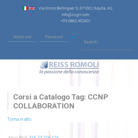
Via Enrico Berlinguer 3, 67100 L'Aquila, AQ
info@ssgrr.com
+39 0862 452401
Corsi a Catalogo Tag: CCNP
COLLABORATION
Torna in alto
Il tuo IPv4:
216.73.216.116