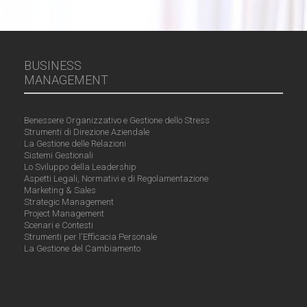
BUSINESS
MANAGEMENT
Benessere Organizzativo e Gestione dello Stress
Strumenti di Direzione Aziendale
La Gestione delle Relazioni
Sistemi Gestionali
Lo Sviluppo della Leadership
Aspetti Legali, Normativi e di Regolamentazione
Marketing & Sales
Strategic Management
Project Management
Scenari e Contesti
Strumenti per l'Efficacia Personale
La Gestione del Cambiamento