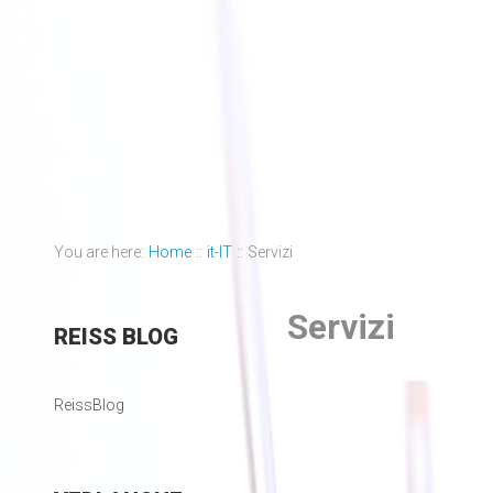
You are here:
Home
::
it-IT
::
Servizi
Servizi
REISS
BLOG
ReissBlog