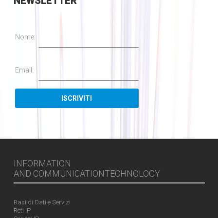
NEWSLETTER
Nome:
Email:
INFORMATION
AND COMMUNICATIONTECHNOLOGY
Basi di Dati e Servizi
Reti IP