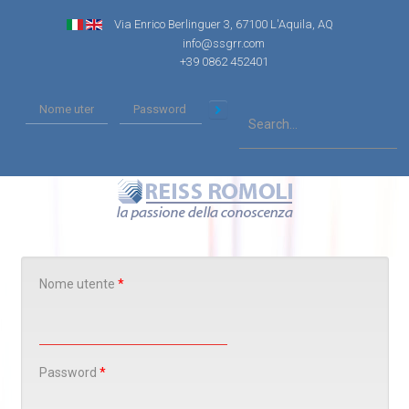
Via Enrico Berlinguer 3, 67100 L'Aquila, AQ
info@ssgrr.com
+39 0862 452401
Nome utente
*
Password
*