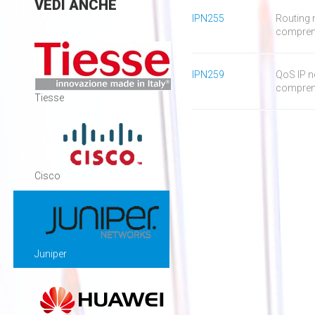
VEDI
ANCHE
IPN255
Routing 
comprend
IPN259
QoS IP n
comprend
Tiesse
Cisco
Juniper