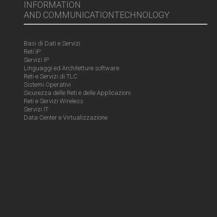
INFORMATION
AND COMMUNICATIONTECHNOLOGY
Basi di Dati e Servizi
Reti IP
Servizi IP
Linguaggi ed Architetture software
Reti e Servizi di TLC
Sistemi Operativi
Sicurezza delle Reti e delle Applicazioni
Reti e Servizi Wireless
Servizi IT
Data Center e Virtualizzazione