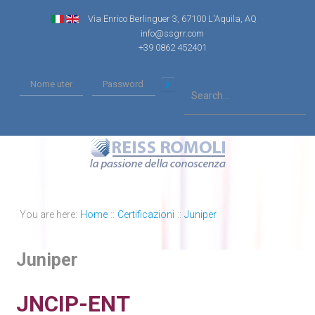
Via Enrico Berlinguer 3, 67100 L'Aquila, AQ
info@ssgrr.com
+39 0862 452401
You are here:
Home
::
Certificazioni
::
Juniper
Juniper
JNCIP-ENT