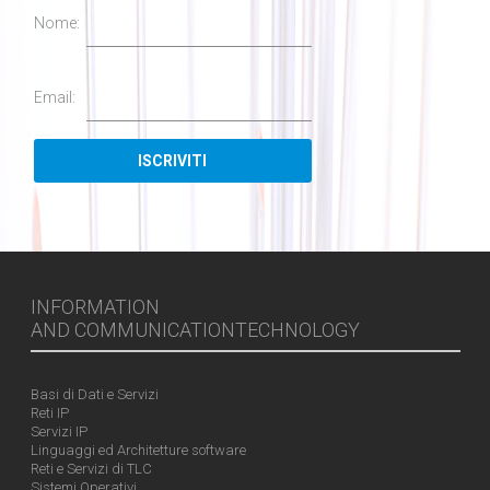
Nome:
Email:
INFORMATION
AND COMMUNICATIONTECHNOLOGY
Basi di Dati e Servizi
Reti IP
Servizi IP
Linguaggi ed Architetture software
Reti e Servizi di TLC
Sistemi Operativi