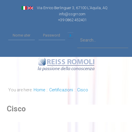
Via Enrico Berlinguer 3, 67100 L'Aquila, AQ
info@ssgrr.com
+39 0862 452401
You are here:
Home
::
Certificazioni
::
Cisco
Cisco