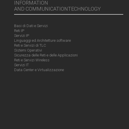
INFORMATION
AND COMMUNICATIONTECHNOLOGY
Basi di Dati e Servizi
Reti IP
Servizi IP
Linguaggi ed Architetture software
Reti e Servizi di TLC
Sistemi Operativi
Sicurezza delle Reti e delle Applicazioni
Reti e Servizi Wireless
Servizi IT
Data Center e Virtualizzazione