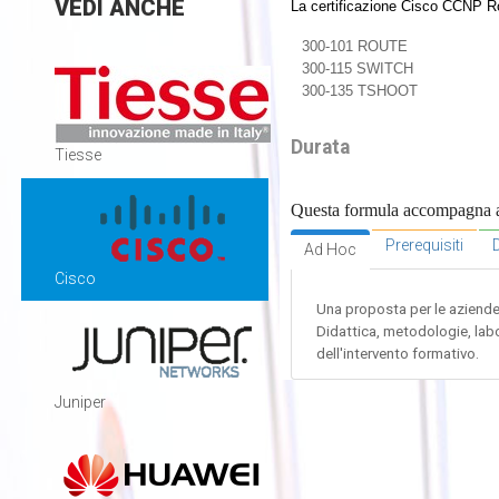
VEDI
ANCHE
La certificazione Cisco CCNP Ro
300-101 ROUTE
300-115 SWITCH
300-135 TSHOOT
Durata
Tiesse
Questa formula accompagna alla
Prerequisiti
D
Ad Hoc
Cisco
Una proposta per le aziende c
Didattica, metodologie, labo
dell'intervento formativo.
Juniper