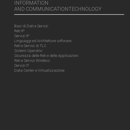
INFORMATION
AND COMMUNICATIONTECHNOLOGY
Basi di Dati e Servizi
Reti IP
Servizi IP
Linguaggi ed Architetture software
Reti e Servizi di TLC
Sistemi Operativi
Sicurezza delle Reti e delle Applicazioni
Reti e Servizi Wireless
Servizi IT
Data Center e Virtualizzazione